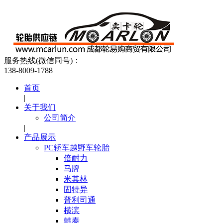
服务热线(微信同号)：
138-8009-1788
首页
|
关于我们
公司简介
|
产品展示
PC轿车越野车轮胎
倍耐力
马牌
米其林
固特异
普利司通
横滨
韩泰