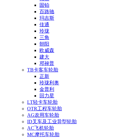
固铂
百路驰
玛吉斯
佳通
玲珑
三角
朝阳
欧威森
建大
邓禄普
TB卡客车轮胎
正新
玲珑利奥
金普利
回力星
LT轻卡车轮胎
OTR工程车轮胎
AG农用车轮胎
ID叉车及工业异型轮胎
AC飞机轮胎
MC摩托车轮胎