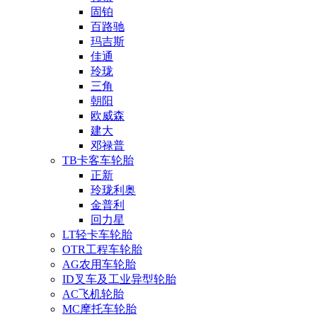
固铂
百路驰
玛吉斯
佳通
玲珑
三角
朝阳
欧威森
建大
邓禄普
TB卡客车轮胎
正新
玲珑利奥
金普利
回力星
LT轻卡车轮胎
OTR工程车轮胎
AG农用车轮胎
ID叉车及工业异型轮胎
AC飞机轮胎
MC摩托车轮胎