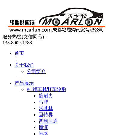
服务热线(微信同号)：
138-8009-1788
首页
|
关于我们
公司简介
|
产品展示
PC轿车越野车轮胎
倍耐力
马牌
米其林
固特异
普利司通
横滨
韩泰